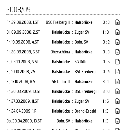
2008/09
Fr, 29.08.2008
, 1.ST
BSC Freiberg II
:
Halsbrücke
0 : 3
Di, 09.09.2008
, 2.ST
Halsbrücke
:
Zuger SV
1 : 8
Fr, 19.09.2008
, 4.ST
Halsbrücke
:
Bobr. SV
0 : 2
Fr, 26.09.2008
, 5.ST
Oberschöna
:
Halsbrücke
0 : 3
Fr, 03.10.2008
, 6.ST
Halsbrücke
:
SG Dittm.
0 : 5
Fr, 10.10.2008
, 7.ST
Halsbrücke
:
BSC Freiberg
0 : 4
Fr, 17.10.2008
, 8.ST
SG Dittm. II
:
Halsbrücke
3 : 1
Fr, 20.03.2009
, 10.ST
Halsbrücke
:
BSC Freiberg II
3 : 0
Fr, 27.03.2009
, 11.ST
Halsbrücke
:
Zuger SV
1 : 6
Fr, 24.04.2009
, 1.R
Halsbrücke
:
Brand-Erbsid
1 : 3
Do, 30.04.2009
, 13.ST
Bobr. SV
:
Halsbrücke
1 : 3