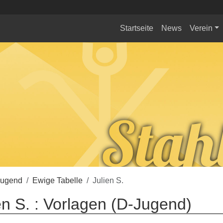
Startseite
News
Verein
Jugend
Ewige Tabelle
Julien S.
en S. : Vorlagen (D-Jugend)