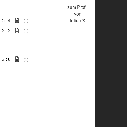
zum Profil
von
5 : 4
Julien S.
(1)
2 : 2
(1)
3 : 0
(1)