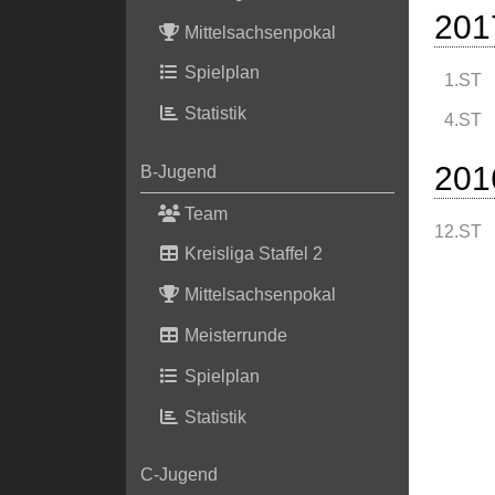
201
Mittelsachsenpokal
Spielplan
1.ST
Statistik
4.ST
201
B-Jugend
Team
12.ST
Kreisliga Staffel 2
Mittelsachsenpokal
Meisterrunde
Spielplan
Statistik
C-Jugend