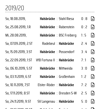
2019/20
So, 18.08.2019
,
Halsbrücke
:
Stahl Riesa
0 : 8
So, 25.08.2019
, 1.R
Halsbrücke
:
Rabenstein
0 : 2
Mi, 28.08.2019
,
Halsbrücke
:
BSC Freiberg
1 : 5
Sa, 07.09.2019
, 2.ST
Radebeul
:
Halsbrücke
2 : 4
So, 15.09.2019
, 3.ST
Halsbrücke
:
Possendorf
3 : 4
So, 22.09.2019
, 1.ST
VfB Fortuna II
:
Halsbrücke
7 : 1
So, 06.10.2019
, 5.ST
Halsbrücke
:
Mittweida
3 : 0
So, 03.11.2019
, 6.ST
Halsbrücke
:
Großenhain
1 : 2
So, 10.11.2019
, 7.ST
Elster-Röder
:
Halsbrücke
7 : 2
So, 17.11.2019
, 8.ST
Halsbrücke
:
Dresden S-W
2 : 5
So, 24.11.2019
, 9.ST
SV Langenau
:
Halsbrücke
5 : 0