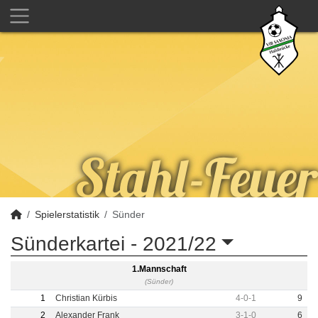
Spielerstatistik
Sünder
Sünderkartei -
2021/22
1.Mannschaft
(Sünder)
1
Christian Kürbis
4
-
0
-
1
9
2
Alexander Frank
3
-
1
-
0
6