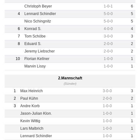
Christoph Beyer
1
-
0
-
1
6
4
Lennard Schindler
5
-
0
-
0
5
Nico Schingnitz
5
-
0
-
0
5
6
Konrad S.
4
-
0
-
0
4
7
Tom Schöbe
3
-
0
-
0
3
8
Eduard S.
2
-
0
-
0
2
Jeremy Liebscher
2
-
0
-
0
2
10
Florian Kellner
1
-
0
-
0
1
Marvin Lissy
1
-
0
-
0
1
2.Mannschaft
(Sünder)
1
Max Heinrich
3
-
0
-
0
3
2
Paul Kühn
2
-
0
-
0
2
3
Andre Korb
1
-
0
-
0
1
Jason-Julian Klon.
1
-
0
-
0
1
Kevin Wittig
1
-
0
-
0
1
Lars Malbrich
1
-
0
-
0
1
Lennard Schindler
1
-
0
-
0
1