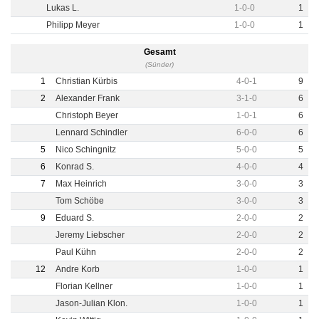
Lukas L.
1
-
0
-
0
1
Philipp Meyer
1
-
0
-
0
1
Gesamt
(Sünder)
1
Christian Kürbis
4
-
0
-
1
9
2
Alexander Frank
3
-
1
-
0
6
Christoph Beyer
1
-
0
-
1
6
Lennard Schindler
6
-
0
-
0
6
5
Nico Schingnitz
5
-
0
-
0
5
6
Konrad S.
4
-
0
-
0
4
7
Max Heinrich
3
-
0
-
0
3
Tom Schöbe
3
-
0
-
0
3
9
Eduard S.
2
-
0
-
0
2
Jeremy Liebscher
2
-
0
-
0
2
Paul Kühn
2
-
0
-
0
2
12
Andre Korb
1
-
0
-
0
1
Florian Kellner
1
-
0
-
0
1
Jason-Julian Klon.
1
-
0
-
0
1