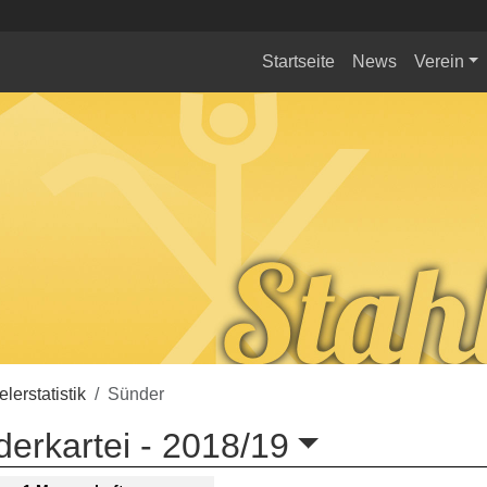
Startseite
News
Verein
elerstatistik
Sünder
erkartei -
2018/19