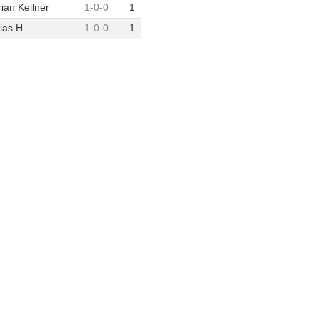
rian Kellner
1
-
0
-
0
1
ias H.
1
-
0
-
0
1