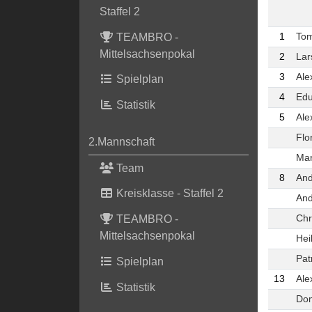
Staffel 2
TEAMBRO -
1
To
Mittelsachsenpokal
2
Lar
3
Ale
Spielplan
4
Edu
Statistik
5
Ale
Flo
2.Mannschaft
Mar
Team
8
And
Kreisklasse - Staffel 2
And
Chr
TEAMBRO -
Mittelsachsenpokal
Hei
Pat
Spielplan
13
Ale
Statistik
Dom