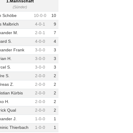
1.Mannschaft
(Sünder)
m Schöbe
10
-
0
-
0
10
s Malbrich
4
-
0
-
1
9
xander M.
2
-
0
-
1
7
ard S.
4
-
0
-
0
4
xander Frank
3
-
0
-
0
3
rian H.
3
-
0
-
0
3
cel S.
3
-
0
-
0
3
re S.
2
-
0
-
0
2
reas Z.
2
-
0
-
0
2
istian Kürbis
2
-
0
-
0
2
ko H.
2
-
0
-
0
2
rick Qual
2
-
0
-
0
2
xander J.
1
-
0
-
0
1
inic Thierbach
1
-
0
-
0
1