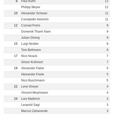
8
Paul Kühn
12
Philipp Meyer
12
10
Alexander Schwan
11
Constantin Heinrich
11
12
Conrad Frohs
9
Domenik Thanh Nam.
9
Julian Döring
9
15
Luigi Nestler
8
Tom Bellmann
8
17
Nico Noack
7
Simon Kröhnert
7
19
Alexander Faber
5
Alexander Frank
5
Nico Buschmann
5
22
Lenn Dreyer
4
Vincent Weyhmann
4
24
Lars Malbrich
3
Leopold Sagi
3
Marcus Zaharanski
3