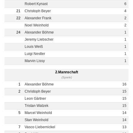
Robert Kynast
6
21
Christoph Beyer
4
22
Alexander Frank
2
Noel Weinhold
2
24
Alexander Böhme
1
Jeremy Liebscher
1
Louis Weiß
1
Luigi Nestler
1
Marvin Lissy
1
2.Mannschaft
(Spiele)
1
Alexander Böhme
16
2
Christoph Beyer
15
Leon Gärtner
15
Tristan Watzek
15
5
Marcel Weinhold
14
Stan Weinhold
14
7
Vasco Liebernickel
13