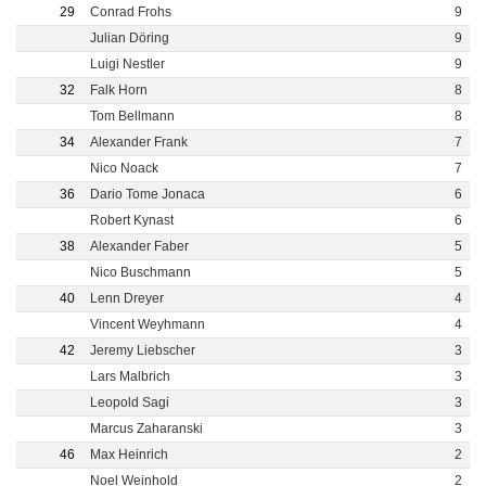
29
Conrad Frohs
9
Julian Döring
9
Luigi Nestler
9
32
Falk Horn
8
Tom Bellmann
8
34
Alexander Frank
7
Nico Noack
7
36
Dario Tome Jonaca
6
Robert Kynast
6
38
Alexander Faber
5
Nico Buschmann
5
40
Lenn Dreyer
4
Vincent Weyhmann
4
42
Jeremy Liebscher
3
Lars Malbrich
3
Leopold Sagi
3
Marcus Zaharanski
3
46
Max Heinrich
2
Noel Weinhold
2