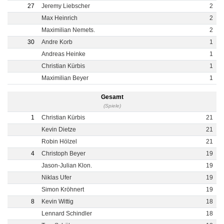
27
Jeremy Liebscher
2
Max Heinrich
2
Maximilian Nemets.
2
30
Andre Korb
1
Andreas Heinke
1
Christian Kürbis
1
Maximilian Beyer
1
Gesamt
(Spiele)
1
Christian Kürbis
21
Kevin Dietze
21
Robin Hölzel
21
4
Christoph Beyer
19
Jason-Julian Klon.
19
Niklas Ufer
19
Simon Kröhnert
19
8
Kevin Wittig
18
Lennard Schindler
18