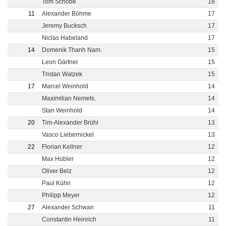
Tom Schöbe
18
11
Alexander Böhme
17
Jeremy Bucksch
17
Niclas Habeland
17
14
Domenik Thanh Nam.
15
Leon Gärtner
15
Tristan Watzek
15
17
Marcel Weinhold
14
Maximilian Nemets.
14
Stan Weinhold
14
20
Tim-Alexander Brühl
13
Vasco Liebernickel
13
22
Florian Kellner
12
Max Hübler
12
Oliver Belz
12
Paul Kühn
12
Philipp Meyer
12
27
Alexander Schwan
11
Constantin Heinrich
11