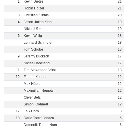
1
Kevin Dietze
21
Robin Hölzel
21
3
Christian Kürbis
20
4
Jason-Julian Klon.
19
Niklas Ufer
19
6
Kevin Wittig
18
Lennard Schindler
18
Tom Schöbe
18
9
Jeremy Bucksch
17
Niclas Habeland
17
11
Tim-Alexander Brühl
13
12
Florian Kellner
12
Max Hübler
12
Maximilian Nemets.
12
Oliver Belz
12
Simon Kröhnert
12
17
Falk Horn
8
18
Dario Tome Jonaca
6
Domenik Thanh Nam.
6