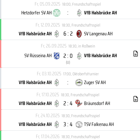
Fr, 05.09.2025
18:00
,
Freundschaftsspiel
:
Hetzdorfer SV AH
VfB Halsbrücke AH
Fr, 12.09.2025
18:30
,
Freundschaftsspiel
6 : 2
VfB Halsbrücke AH
SV Langenau AH
Fr, 26.09.2025
18:30
,
in Roßwein
2 : 0
SV Rüsseina AH
VfB Halsbrücke AH
(
U
)
Fr, 03.10.2025
17:00
,
Oktoberfstturnier
:
VfB Halsbrücke AH
Zuger SV AH
Fr, 17.10.2025
18:30
,
Freundschaftsspiel
2 : 4
VfB Halsbrücke AH
Bräunsdorf AH
Fr, 24.10.2025
18:30
,
Freundschaftsspiel
3 : 4
VfB Halsbrücke AH
TSV Falkenau AH
Fr, 17.04.2026
18:30
,
Freundschaftsspiel