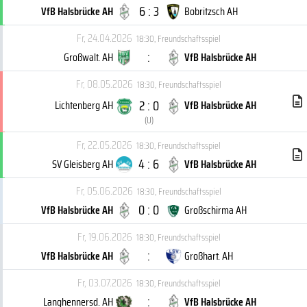
6 : 3
VfB Halsbrücke AH
Bobritzsch AH
Fr, 24.04.2026
18:30
,
Freundschaftsspiel
:
Großwalt. AH
VfB Halsbrücke AH
Fr, 08.05.2026
18:30
,
Freundschaftsspiel
2 : 0
Lichtenberg AH
VfB Halsbrücke AH
(
U
)
Fr, 22.05.2026
18:30
,
Freundschaftsspiel
4 : 6
SV Gleisberg AH
VfB Halsbrücke AH
Fr, 05.06.2026
18:30
,
Freundschaftsspiel
0 : 0
VfB Halsbrücke AH
Großschirma AH
Fr, 19.06.2026
18:30
,
Freundschaftsspiel
:
VfB Halsbrücke AH
Großhart. AH
Fr, 03.07.2026
18:30
,
Freundschaftsspiel
:
Langhennersd. AH
VfB Halsbrücke AH