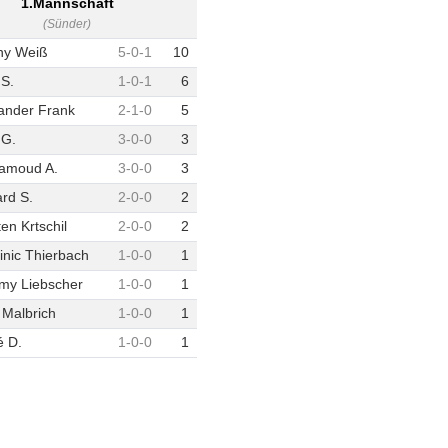
1.Mannschaft
(Sünder)
ny Weiß
5
-
0
-
1
10
S.
1
-
0
-
1
6
ander Frank
2
-
1
-
0
5
 G.
3
-
0
-
0
3
amoud A.
3
-
0
-
0
3
rd S.
2
-
0
-
0
2
ten Krtschil
2
-
0
-
0
2
nic Thierbach
1
-
0
-
0
1
my Liebscher
1
-
0
-
0
1
 Malbrich
1
-
0
-
0
1
 D.
1
-
0
-
0
1