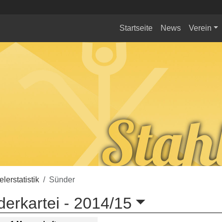
Startseite
News
Verein
elerstatistik
Sünder
erkartei -
2014/15