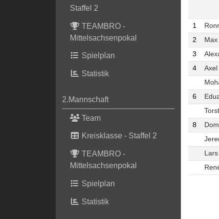
Staffel 2
TEAMBRO -
1
Ron
Mittelsachsenpokal
2
Max 
3
Alex
Spielplan
4
Axel
Statistik
Moh
6
Edua
2.Mannschaft
Tors
Team
8
Domi
Kreisklasse - Staffel 2
Jere
Lars
TEAMBRO -
Mittelsachsenpokal
René
Spielplan
Statistik