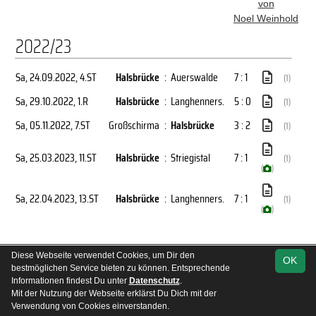
von
Noel Weinhold
2022/23
Sa, 24.09.2022
, 4.ST
Halsbrücke
:
Auerswalde
7 : 1
(1)
Sa, 29.10.2022
, 1.R
Halsbrücke
:
Langhenners.
5 : 0
(1)
Sa, 05.11.2022
, 7.ST
Großschirma
:
Halsbrücke
3 : 2
(1)
Sa, 25.03.2023
, 11.ST
Halsbrücke
:
Striegistal
7 : 1
(1)
(
)
Sa, 22.04.2023
, 13.ST
Halsbrücke
:
Langhenners.
7 : 1
(1)
(
)
soccero.de
Diese Webseite verwendet Cookies, um Dir den
OK
bestmöglichen Service bieten zu können. Entsprechende
© 2006 - 2026
Informationen findest Du unter
Datenschutz
.
Impressum
Fotos
Datenschutz
Mit der Nutzung der Webseite erklärst Du Dich mit der
Verwendung von Cookies einverstanden.