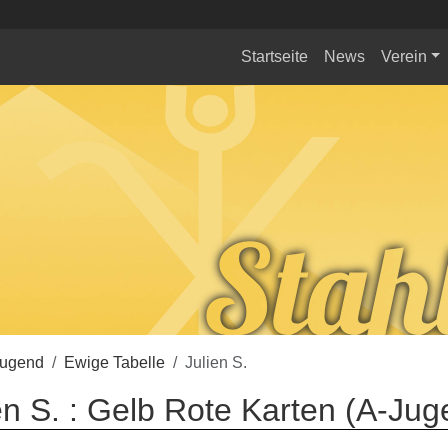
Startseite
News
Verein
Jugend
Ewige Tabelle
Julien S.
en S. : Gelb Rote Karten (A-Jug