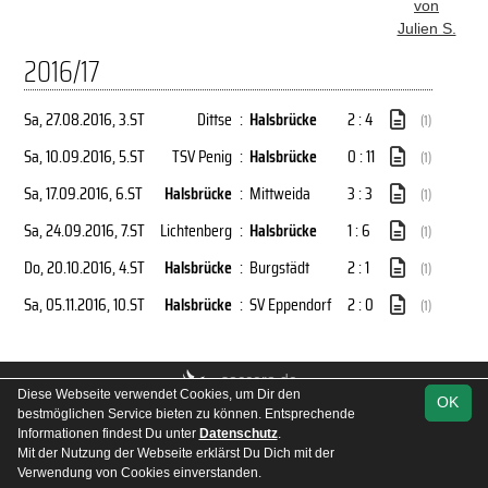
von
Julien S.
2016/17
Sa, 27.08.2016
, 3.ST
Dittse
:
Halsbrücke
2 : 4
(1)
Sa, 10.09.2016
, 5.ST
TSV Penig
:
Halsbrücke
0 : 11
(1)
Sa, 17.09.2016
, 6.ST
Halsbrücke
:
Mittweida
3 : 3
(1)
Sa, 24.09.2016
, 7.ST
Lichtenberg
:
Halsbrücke
1 : 6
(1)
Do, 20.10.2016
, 4.ST
Halsbrücke
:
Burgstädt
2 : 1
(1)
Sa, 05.11.2016
, 10.ST
Halsbrücke
:
SV Eppendorf
2 : 0
(1)
soccero.de
Diese Webseite verwendet Cookies, um Dir den
OK
© 2006 - 2026
bestmöglichen Service bieten zu können. Entsprechende
Impressum
Fotos
Datenschutz
Informationen findest Du unter
Datenschutz
.
Mit der Nutzung der Webseite erklärst Du Dich mit der
Verwendung von Cookies einverstanden.