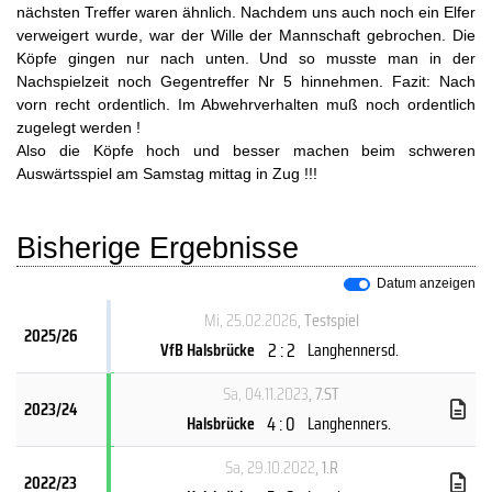
nächsten Treffer waren ähnlich. Nachdem uns auch noch ein Elfer
verweigert wurde, war der Wille der Mannschaft gebrochen. Die
Köpfe gingen nur nach unten. Und so musste man in der
Nachspielzeit noch Gegentreffer Nr 5 hinnehmen. Fazit: Nach
vorn recht ordentlich. Im Abwehrverhalten muß noch ordentlich
zugelegt werden !
Also die Köpfe hoch und besser machen beim schweren
Auswärtsspiel am Samstag mittag in Zug !!!
Bisherige Ergebnisse
Datum anzeigen
Mi, 25.02.2026
, Testspiel
2025/26
2 : 2
VfB Halsbrücke
Langhennersd.
Sa, 04.11.2023
, 7.ST
2023/24
4 : 0
Halsbrücke
Langhenners.
Sa, 29.10.2022
, 1.R
2022/23