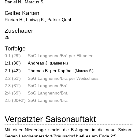
Daniel N.
,
Marcus S.
Gelbe Karten
Florian H.
,
Ludwig K.
,
Patrick Qual
Zuschauer
25
Torfolge
0:1 (29')
SpG Langhenno/Brä per Elfmeter
1:1 (36')
Andreas J.
(Daniel N.)
2:1 (42')
Thomas B. per Kopfball
(Marcus S.)
2:2 (51')
SpG Langhenno/Brä per Weitschuss
2:3 (61')
SpG Langhenno/Brä
2:4 (69')
SpG Langhenno/Brä
2:5 (80+2')
SpG Langhenno/Brä
Verpatzter Saisonauftakt
Mit einer Niederlage startet die B-Jugend in die neue Saison.
Gegen Langhennersdorf/Bräunsdorf hieß es am Ende 2:5.