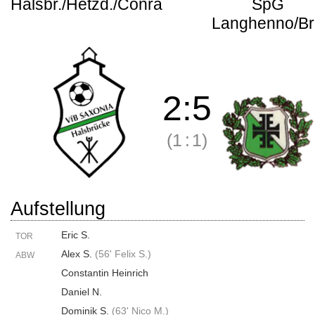
Halsbr./Hetzd./Conra
SpG
Langhenno/Br
2
:
5
(1
:
1)
Aufstellung
Eric S.
TOR
Alex S.
(
56' Felix S.
)
ABW
Constantin Heinrich
Daniel N.
Dominik S.
(
63' Nico M.
)