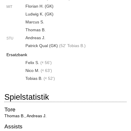
Florian H. (GK)
MIT
Ludwig K. (GK)
Marcus S.
Thomas B.
Andreas J.
STU
Patrick Qual (GK)
(
52' Tobias B.
)
Ersatzbank
Felix S.
(
56')
Nico M.
(
63')
Tobias B.
(
52')
Spielstatistik
Tore
Thomas B.
,
Andreas J.
Assists