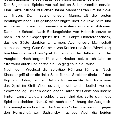
Der Beginn des Spieles war auf beiden Seiten ziemlich nervös.
Eine viertel Stunde brauchten beide Mannschaften um ins Spiel
zu finden. Dann setzte unsere Mannschaft die ersten
Achtungszeichen. Ein gelungener Angriff über die linke Seite und
ein Fernschuß von Horn waren die ersten gelungenen Aktionen.
Dann der Schock. Nach Stellungsfehler von Heinrich setzte er
nach und sein Gegenspieler fiel um. Folge: Elfmetergeschenk,
das die Gäste dankbar annahmen. Aber unsere Mannschaft
steckte das weg. Gute Chancen von Kaulen und Jahn (Abseitstor)
brachten uns zurück ins Spiel. Und kurz vor der Halbzeit dann der
Ausgleich. Nach langem Pass von Neubert setzte sich Jahn im
Strafraum durch und netzte ein. So ging es in die Pause.
Nach dem Wechsel die sofortige Führung für uns. Nach
Klasseangriff über die linke Seite flankte Streicher direkt auf den
Kopf von Böhm, der den Ball im Tor versenkte. Nun hatte man
das Spiel im Griff. Aber es zeigte sich auch deutlich wo die
Schwäche lag. Bei den vielen langen Bällen der Gäste sah unsere
Hintermannschaft ganz schlecht aus. Und das sollte dann das
Spiel entscheiden. Nur 10 min nach der Führung der Ausgleich.
Unstimmigkeiten brachten die Gäste in Schußposition und gegen
den Fernschuß war Sadransky machtlos. Auch die beiden