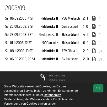
2008/09
Sa, 06.09.2008
, 4.ST
Halsbrücke II
:
VSG Marbach
2 : 1
(1)
Sa, 20.09.2008
, 6.ST
Halsbrücke II
:
Conradsdorf
1 : 0
(1)
So, 28.09.2008
, 7.ST
Niederwiesa II
:
Halsbrücke II
4 : 2
(1)
Sa, 01.11.2008
, 12.ST
SV Clausnitz
:
Halsbrücke II
0 : 1
(1)
Sa, 08.11.2008
, 13.ST
Halsbrücke II
:
TSV Flöha II
2 : 3
(2)
Sa, 06.06.2009
, 25.ST
Halsbrücke II
:
SV Clausnitz
2 : 0
(2)
soccero.de
© 2006 - 2026
Diese Webseite verwendet Cookies, um Dir den
Impressum
Fotos
Datenschutz
OK
bestmöglichen Service bieten zu können. Entsprechende
Informationen findest Du unter
Datenschutz
.
Mit der Nutzung der Webseite erklärst Du Dich mit der
Verwendung von Cookies einverstanden.