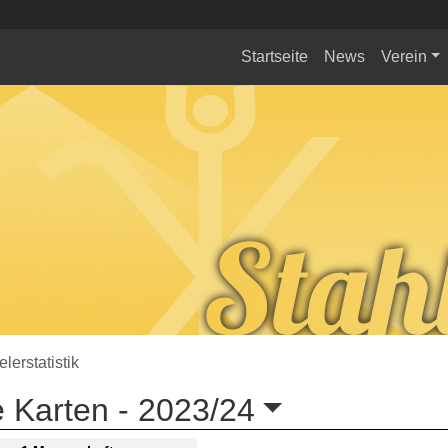
Startseite
News
Verein
elerstatistik
 Karten -
2023/24