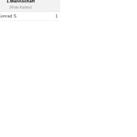
1.Mannschaft
(Rote Karten)
Konrad S.
1