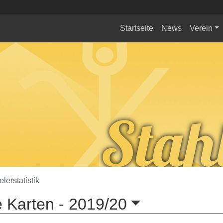
Startseite
News
Verein
elerstatistik
 Karten -
2019/20