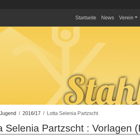
Startseite
News
Verein
-Jugend
2016/17
Lotta Selenia Partzscht
a Selenia Partzscht : Vorlagen 