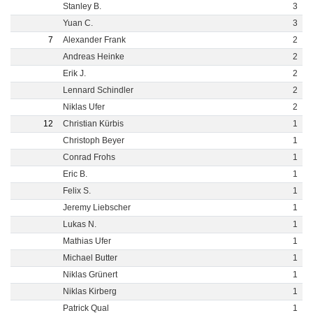
Stanley B.
3
Yuan C.
3
7
Alexander Frank
2
Andreas Heinke
2
Erik J.
2
Lennard Schindler
2
Niklas Ufer
2
12
Christian Kürbis
1
Christoph Beyer
1
Conrad Frohs
1
Eric B.
1
Felix S.
1
Jeremy Liebscher
1
Lukas N.
1
Mathias Ufer
1
Michael Butter
1
Niklas Grünert
1
Niklas Kirberg
1
Patrick Qual
1