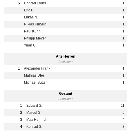
5
Conrad Frohs
1
Eric B.
1
Lukas N.
1
Niklas Kirberg
1
Paul Kühn
1
Philipp Meyer
1
Yuan C.
1
Alte Herren
(Vorlagen)
1
Alexander Frank
1
Mathias Ufer
1
Michael Butter
1
Gesamt
(Vorlagen)
1
Eduard S.
11
2
Marcel S.
6
3
Max Heinrich
4
4
Konrad S.
3