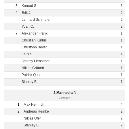
3
Konrad S.
3
4
Erik J.
2
Lennard Schindler
2
Yuan C.
2
7
Alexander Frank
1
Christian Kürbis
1
Christoph Beyer
1
Felix S.
1
Jeremy Liebscher
1
Niklas Grünert
1
Patrick Qual
1
Stanley B.
1
2.Mannschaft
(Vorlagen)
1
Max Heinrich
4
2
Andreas Heinke
2
Niklas Ufer
2
Stanley B.
2