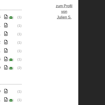
zum Profil
von
3
Julien S.
(1)
(
)
1
(1)
1
(1)
2
(1)
1
(1)
3
(1)
(
)
0
(2)
(
)
0
(1)
1
(1)
(
)