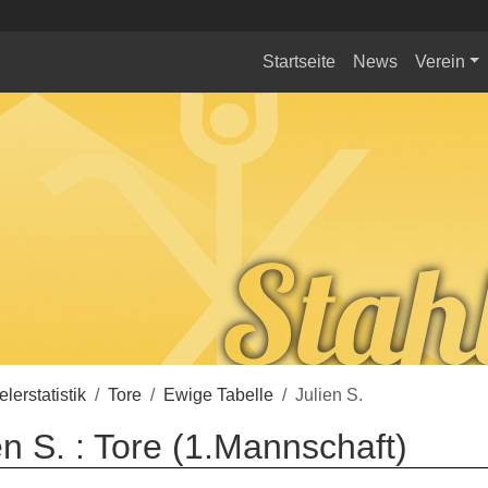
Startseite
News
Verein
elerstatistik
Tore
Ewige Tabelle
Julien S.
en S. : Tore (1.Mannschaft)