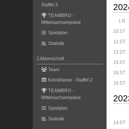
202
Staffel 2
TEAMBRO -
1.R
Mittelsachsenpokal
10.ST
Spielplan
11.ST
Statistik
13.ST
2.Mannschaft
15.ST
Team
18.ST
Kreisklasse - Staffel 2
19.ST
TEAMBRO -
202
Mittelsachsenpokal
Spielplan
Statistik
14.ST