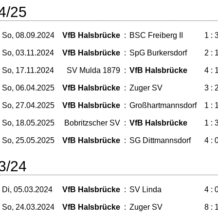
4/25
So, 08.09.2024
VfB Halsbrücke
:
BSC Freiberg II
1 : 
So, 03.11.2024
VfB Halsbrücke
:
SpG Burkersdorf
2 : 
So, 17.11.2024
SV Mulda 1879
:
VfB Halsbrücke
4 : 
So, 06.04.2025
VfB Halsbrücke
:
Zuger SV
3 : 
So, 27.04.2025
VfB Halsbrücke
:
Großhartmannsdorf
1 : 
So, 18.05.2025
Bobritzscher SV
:
VfB Halsbrücke
1 : 
So, 25.05.2025
VfB Halsbrücke
:
SG Dittmannsdorf
4 : 
3/24
Di, 05.03.2024
VfB Halsbrücke
:
SV Linda
4 : 
So, 24.03.2024
VfB Halsbrücke
:
Zuger SV
8 : 