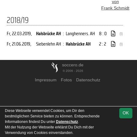
von
Frank Schmidt
2018/19
Fr, 22.03.2019
,
Halsbrücke AH
:
Langhenners. AH
8 : 0
(1)
Fr, 21.06.2019
,
Siebenlehn AH
:
Halsbrücke AH
2 : 2
(1)
soccero.de
© 2006 - 2026
Impressum
Fotos
Datenschutz
Diese Webseite verwendet Cookies, um Dir den
OK
bestmöglichen Service bieten zu können. Entsprechende
Informationen findest Du unter
Datenschutz
.
Mit der Nutzung der Webseite erklärst Du Dich mit der
Verwendung von Cookies einverstanden.