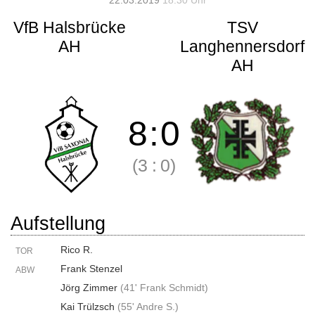
22.03.2019
18:30 Uhr
VfB Halsbrücke
TSV
AH
Langhennersdorf
AH
8
:
0
(3
:
0)
Aufstellung
Rico R.
TOR
Frank Stenzel
ABW
Jörg Zimmer
(
41' Frank Schmidt
)
Kai Trülzsch
(
55' Andre S.
)