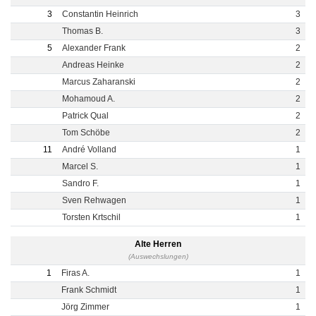
3
Constantin Heinrich
3
Thomas B.
3
5
Alexander Frank
2
Andreas Heinke
2
Marcus Zaharanski
2
Mohamoud A.
2
Patrick Qual
2
Tom Schöbe
2
11
André Volland
1
Marcel S.
1
Sandro F.
1
Sven Rehwagen
1
Torsten Krtschil
1
Alte Herren
(Auswechslungen)
1
Firas A.
1
Frank Schmidt
1
Jörg Zimmer
1