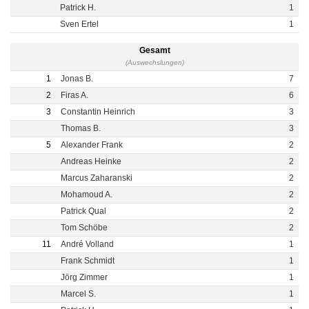
Patrick H.
1
Sven Ertel
1
Gesamt
(Auswechslungen)
1
Jonas B.
7
2
Firas A.
6
3
Constantin Heinrich
3
Thomas B.
3
5
Alexander Frank
2
Andreas Heinke
2
Marcus Zaharanski
2
Mohamoud A.
2
Patrick Qual
2
Tom Schöbe
2
11
André Volland
1
Frank Schmidt
1
Jörg Zimmer
1
Marcel S.
1