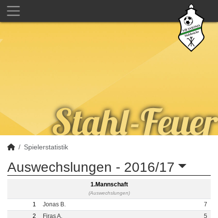
Spielerstatistik
Auswechslungen -
2016/17
1.Mannschaft
(Auswechslungen)
1
Jonas B.
7
2
Firas A.
5