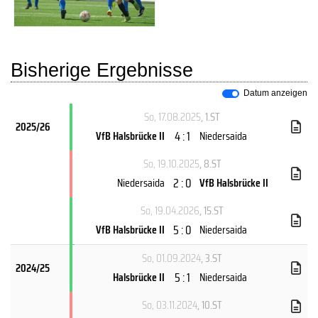
Bisherige Ergebnisse
Datum anzeigen
So, 17.08.2025
, 1.ST
2025/26
4 : 1
VfB Halsbrücke II
Niedersaida
So, 19.10.2025
, 8.ST
2 : 0
Niedersaida
VfB Halsbrücke II
So, 19.04.2026
, 15.ST
5 : 0
VfB Halsbrücke II
Niedersaida
So, 01.09.2024
, 3.ST
2024/25
5 : 1
Halsbrücke II
Niedersaida
So, 03.11.2024
, 10.ST