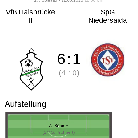
17. Spieltag - 11.05.2025
12:30 Uhr
VfB Halsbrücke
SpG
II
Niedersaida
6
:
1
(4
:
0)
Aufstellung
A. Böhme
(24' S. Kröhnert)