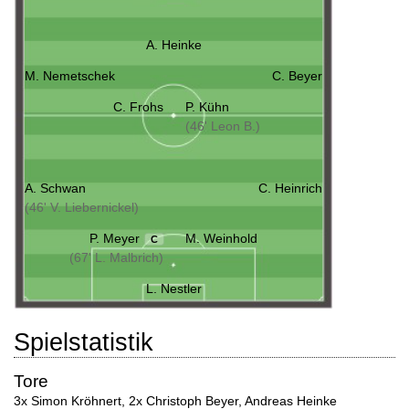
A. Heinke
M. Nemetschek
C. Beyer
C. Frohs
P. Kühn
(46' Leon B.)
A. Schwan
C. Heinrich
(46' V. Liebernickel)
P. Meyer
M. Weinhold
C
(67' L. Malbrich)
L. Nestler
Spielstatistik
Tore
3x Simon Kröhnert
,
2x Christoph Beyer
,
Andreas Heinke