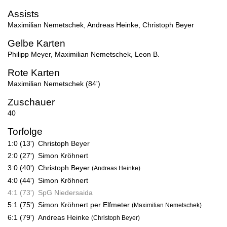
Assists
Maximilian Nemetschek
,
Andreas Heinke
,
Christoph Beyer
Gelbe Karten
Philipp Meyer
,
Maximilian Nemetschek
,
Leon B.
Rote Karten
Maximilian Nemetschek (84')
Zuschauer
40
Torfolge
1:0 (13')
Christoph Beyer
2:0 (27')
Simon Kröhnert
3:0 (40')
Christoph Beyer
(Andreas Heinke)
4:0 (44')
Simon Kröhnert
4:1 (73')
SpG Niedersaida
5:1 (75')
Simon Kröhnert per Elfmeter
(Maximilian Nemetschek)
6:1 (79')
Andreas Heinke
(Christoph Beyer)