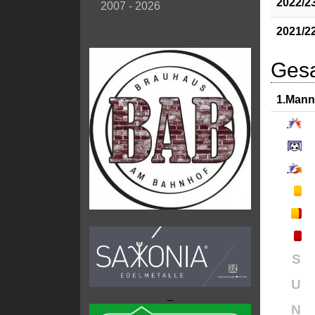
2022/2
2007 - 2026
2021/2
Gesa
1.Mann
S
U
_
N