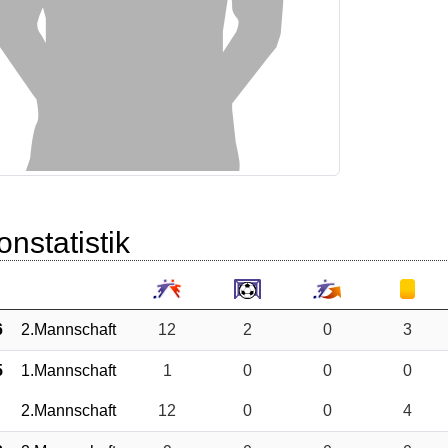
onstatistik
6
2.Mannschaft
12
2
0
3
5
1.Mannschaft
1
0
0
0
2.Mannschaft
12
0
0
4