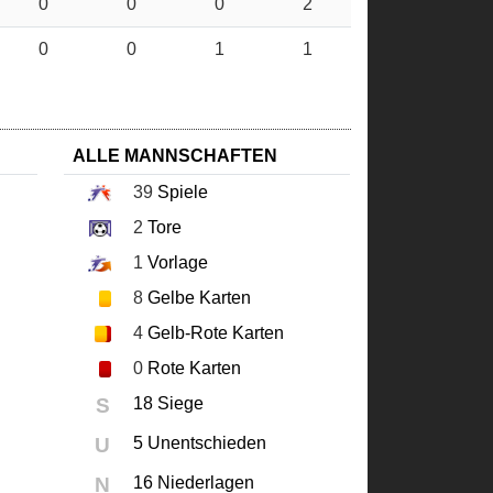
0
0
0
2
0
0
1
1
ALLE MANNSCHAFTEN
39
Spiele
2
Tore
1
Vorlage
8
Gelbe Karten
4
Gelb-Rote Karten
0
Rote Karten
S
18 Siege
U
5 Unentschieden
N
16 Niederlagen