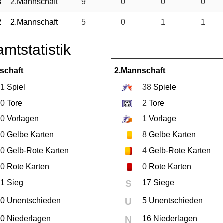
3
2.Mannschaft
9
0
0
0
2
2.Mannschaft
5
0
1
1
mtstatistik
schaft
2.Mannschaft
1
Spiel
38
Spiele
0
Tore
2
Tore
0
Vorlagen
1
Vorlage
0
Gelbe Karten
8
Gelbe Karten
0
Gelb-Rote Karten
4
Gelb-Rote Karten
0
Rote Karten
0
Rote Karten
1 Sieg
S
17 Siege
0 Unentschieden
U
5 Unentschieden
0 Niederlagen
N
16 Niederlagen