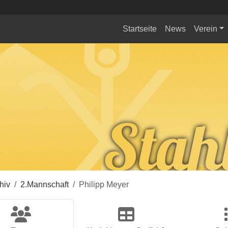
Startseite
News
Verein
hiv
2.Mannschaft
Philipp Meyer