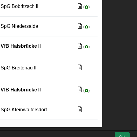
SpG Bobritzsch II
(
)
SpG Niedersaida
(
)
VfB Halsbrücke II
(
)
SpG Breitenau II
VfB Halsbrücke II
(
)
SpG Kleinwaltersdorf
Impressum
Fotos
Datenschutz