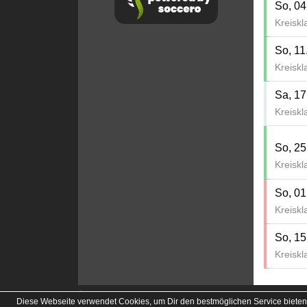
So, 04
Kreiskl
So, 11
Kreiskl
Sa, 17
Kreiskl
So, 25
Kreiskl
So, 01
Kreiskl
So, 15
Kreiskl
soccero.de
Diese Webseite verwendet Cookies, um Dir den bestmöglichen Service bieten