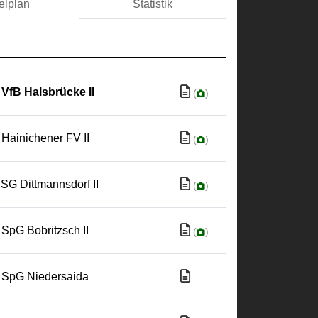
elplan
Statistik
VfB Halsbrücke II
(
)
Hainichener FV II
(
)
SG Dittmannsdorf II
(
)
SpG Bobritzsch II
(
)
SpG Niedersaida