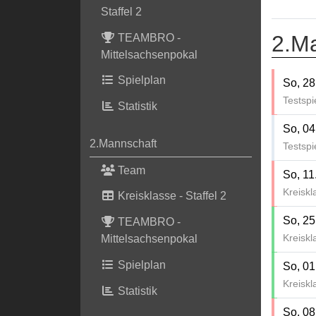
Staffel 2
2.M
TEAMBRO -
Mittelsachsenpokal
Spielplan
So, 28
Testspi
Statistik
So, 04
2.Mannschaft
Testspi
Team
So, 11
Kreiskl
Kreisklasse - Staffel 2
So, 25
TEAMBRO -
Kreiskl
Mittelsachsenpokal
Spielplan
So, 01
Kreiskl
Statistik
So, 08