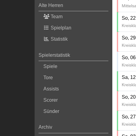
Alte Herren
Mittels
Team
So, 22
Kreiskl
Spielplan
So, 29
Statistik
Kreiskl
Spielerstatistik
So, 06
Kreiskl
Spiele
Sa, 12
Tore
Kreiskl
Assists
So, 20
Scorer
Kreiskl
Sünder
So, 27
Kreiskl
Archiv