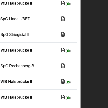
VfB Halsbrücke II
(
)
SpG Linda II/BED II
SpG Striegistal II
VfB Halsbrücke II
(
)
SpG Rechenberg-B.
VfB Halsbrücke II
(
)
VfB Halsbrücke II
(
)