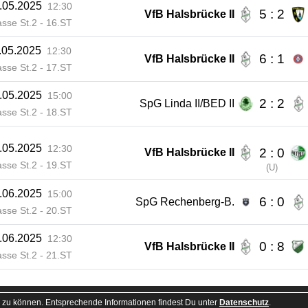
.05.2025
12:30
5 : 2
VfB Halsbrücke II
asse St.2 - 16.ST
.05.2025
12:30
6 : 1
VfB Halsbrücke II
asse St.2 - 17.ST
.05.2025
15:00
2 : 2
SpG Linda II/BED II
asse St.2 - 18.ST
.05.2025
12:30
2 : 0
VfB Halsbrücke II
asse St.2 - 19.ST
(
U
)
.06.2025
15:00
6 : 0
SpG Rechenberg-B.
asse St.2 - 20.ST
.06.2025
12:30
0 : 8
VfB Halsbrücke II
asse St.2 - 21.ST
 zu können. Entsprechende Informationen findest Du unter
Datenschutz
.