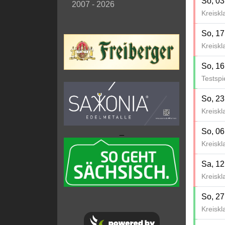
So, 03
2007 - 2026
Kreiskl
So, 17
Kreiskl
So, 16
Testspi
So, 23
Kreiskl
So, 06
_
Kreiskl
Sa, 12
Kreiskl
So, 27
Kreiskl