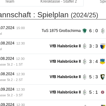
Team
Kreisklasse - Staffel 2
Spi
annschaft :
Spielplan
(2024/25)
.07.2024
15:00
6 : 0
TuS 1875 Großschirma
el
.08.2024
12:30
3 : 3
VfB Halsbrücke II
el
.08.2024
12:30
3 : 4
VfB Halsbrücke II
asse St.2 - 1.ST
.08.2024
12:30
5 : 3
VfB Halsbrücke II
asse St.2 - 2.ST
.09.2024
12:30
5 : 1
VfB Halsbrücke II
asse St.2 - 3.ST
.09.2024
12:30