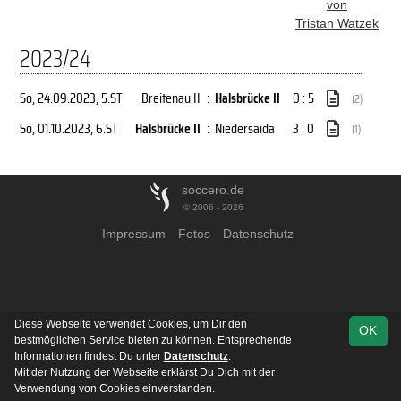
von
Tristan Watzek
2023/24
So, 24.09.2023
, 5.ST
Breitenau II
:
Halsbrücke II
0 : 5
(2)
So, 01.10.2023
, 6.ST
Halsbrücke II
:
Niedersaida
3 : 0
(1)
soccero.de
© 2006 - 2026
Impressum
Fotos
Datenschutz
Diese Webseite verwendet Cookies, um Dir den
OK
bestmöglichen Service bieten zu können. Entsprechende
Informationen findest Du unter
Datenschutz
.
Mit der Nutzung der Webseite erklärst Du Dich mit der
Verwendung von Cookies einverstanden.