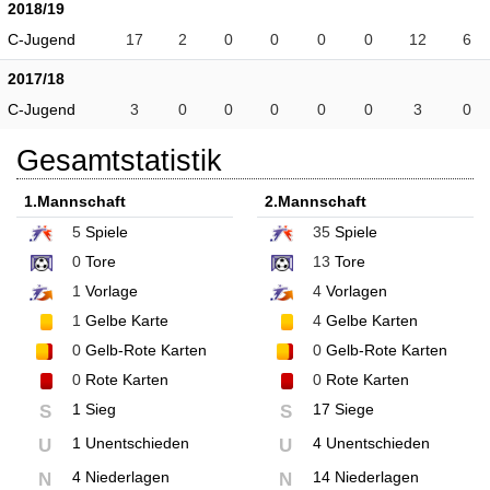
2018/19
C-Jugend
17
2
0
0
0
0
12
6
2017/18
C-Jugend
3
0
0
0
0
0
3
0
Gesamtstatistik
1.Mannschaft
2.Mannschaft
5
Spiele
35
Spiele
0
Tore
13
Tore
1
Vorlage
4
Vorlagen
1
Gelbe Karte
4
Gelbe Karten
0
Gelb-Rote Karten
0
Gelb-Rote Karten
0
Rote Karten
0
Rote Karten
1 Sieg
17 Siege
S
S
1 Unentschieden
4 Unentschieden
U
U
4 Niederlagen
14 Niederlagen
N
N