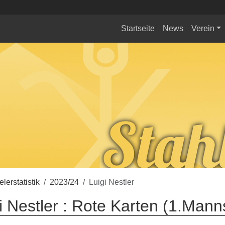
Startseite
News
Verein
elerstatistik
2023/24
Luigi Nestler
i Nestler : Rote Karten (1.Mann