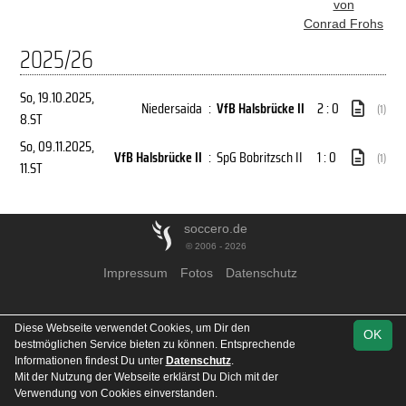
von
Conrad Frohs
2025/26
So, 19.10.2025
,
Niedersaida
:
VfB Halsbrücke II
2 : 0
(1)
8.ST
So, 09.11.2025
,
VfB Halsbrücke II
:
SpG Bobritzsch II
1 : 0
(1)
11.ST
soccero.de
© 2006 - 2026
Impressum
Fotos
Datenschutz
Diese Webseite verwendet Cookies, um Dir den
OK
bestmöglichen Service bieten zu können. Entsprechende
Informationen findest Du unter
Datenschutz
.
Mit der Nutzung der Webseite erklärst Du Dich mit der
Verwendung von Cookies einverstanden.