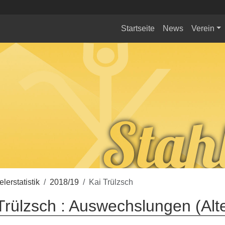
Startseite
News
Verein
elerstatistik
2018/19
Kai Trülzsch
Trülzsch : Auswechslungen (Alt