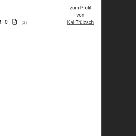
zum Profil
von
8 : 0
Kai Trülzsch
(1)