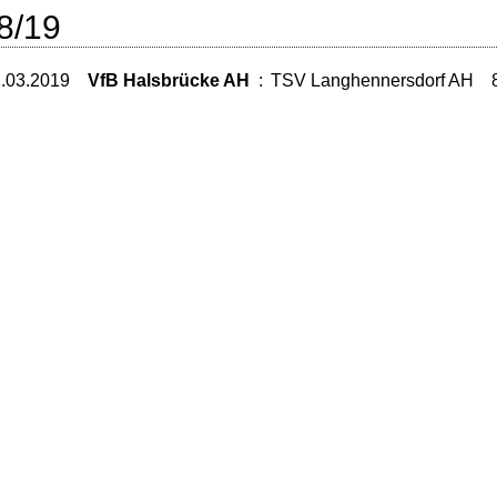
8/19
2.03.2019
VfB Halsbrücke AH
:
TSV Langhennersdorf AH