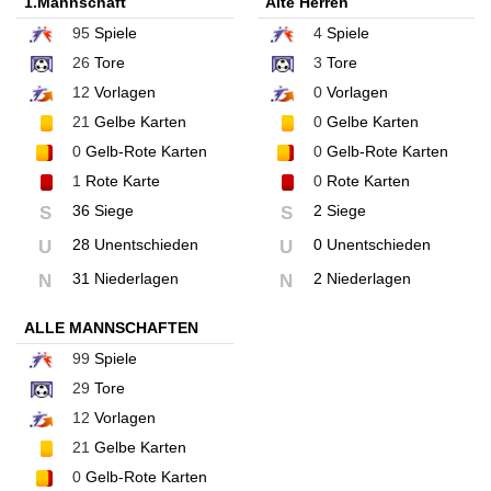
1.Mannschaft
Alte Herren
95
Spiele
4
Spiele
26
Tore
3
Tore
12
Vorlagen
0
Vorlagen
21
Gelbe Karten
0
Gelbe Karten
0
Gelb-Rote Karten
0
Gelb-Rote Karten
1
Rote Karte
0
Rote Karten
36 Siege
2 Siege
S
S
28 Unentschieden
0 Unentschieden
U
U
31 Niederlagen
2 Niederlagen
N
N
ALLE MANNSCHAFTEN
99
Spiele
29
Tore
12
Vorlagen
21
Gelbe Karten
0
Gelb-Rote Karten