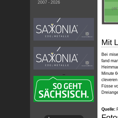
2007 - 2026
(46'
Mit 
Bei mise
fand man
Heimmann
_
Minute 6
cleveren
Füsse vo
Dreiange
Quelle:
F
Foto