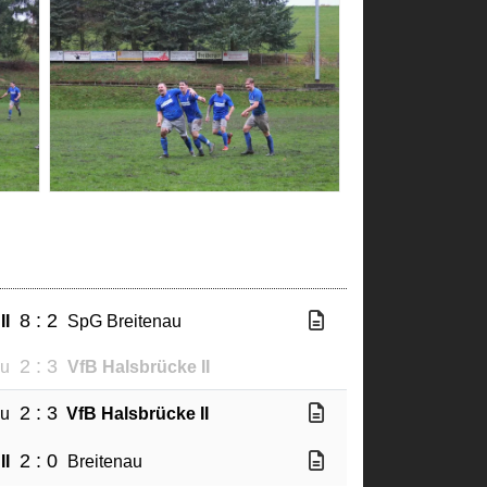
8 : 2
II
SpG Breitenau
2 : 3
au
VfB Halsbrücke II
2 : 3
au
VfB Halsbrücke II
2 : 0
II
Breitenau