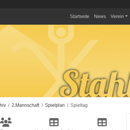
Startseite
News
Verein
hiv
2.Mannschaft
Spielplan
Spieltag