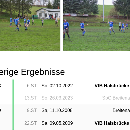
erige Ergebnisse
3
6.ST
So, 02.10.2022
VfB Halsbrücke 
13.ST
So, 26.03.2023
SpG Breiten
9
9.ST
Sa, 11.10.2008
Breiten
22.ST
Sa, 09.05.2009
VfB Halsbrücke 