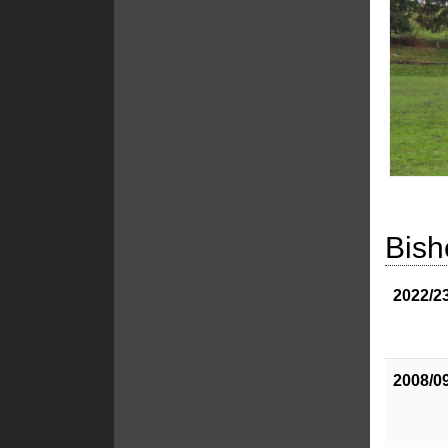
Bish
2022/2
2008/0