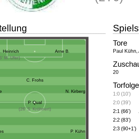
tellung
Spielst
Tore
Paul Kühn
,
. Heinrich
Arne B.
6' M. Ufer)
Zuscha
20
C. Frohs
Torfolge
e
N. Kirberg
1:0 (10')
P. Qual
2:0 (39')
(26' S. Kröhnert)
2:1 (66')
2:2 (83')
2:3 (90+1')
ies
P. Kühn