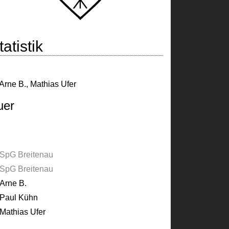
atistik
Arne B.
,
Mathias Ufer
uer
SpG Breitenau
SpG Breitenau
Arne B.
Paul Kühn
Mathias Ufer