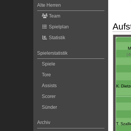
Alte Herren
Team
Aufs
Spielplan
Statistik
M
Spielerstatistik
(4
Spiele
Tore
Assists
K. Dietz
Scorer
Sünder
Archiv
T. Szall