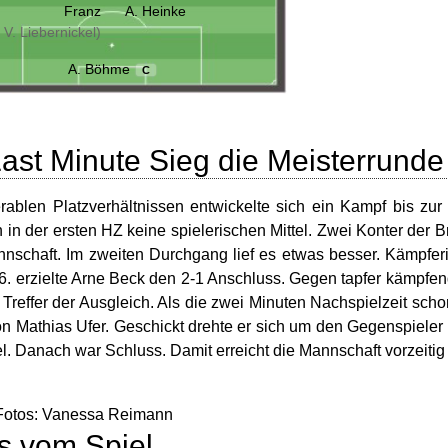
Franz
A. Heinke
 V. Liebernickel)
A. Böhme
C
Last Minute Sieg die Meisterrunde 
rablen Platzverhältnissen entwickelte sich ein Kampf bis zur
 in der ersten HZ keine spielerischen Mittel. Zwei Konter der B
schaft. Im zweiten Durchgang lief es etwas besser. Kämpferis
6. erzielte Arne Beck den 2-1 Anschluss. Gegen tapfer kämpfe
 Treffer der Ausgleich. Als die zwei Minuten Nachspielzeit scho
n Mathias Ufer. Geschickt drehte er sich um den Gegenspieler
l. Danach war Schluss. Damit erreicht die Mannschaft vorzeitig
otos: Vanessa Reimann
s vom Spiel