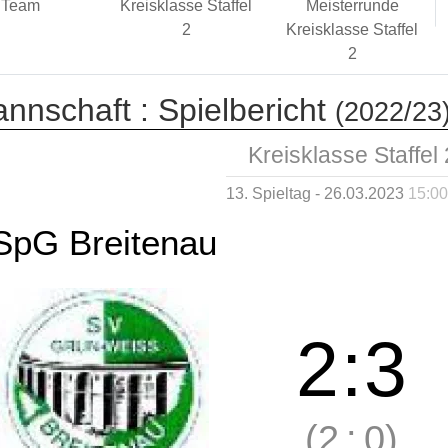
Team
Kreisklasse Staffel
Meisterrunde
2
Kreisklasse Staffel
2
annschaft :
Spielbericht
(2022/23
Kreisklasse Staffel 
13. Spieltag - 26.03.2023
15:00
SpG Breitenau
2
:
3
(2
:
0)