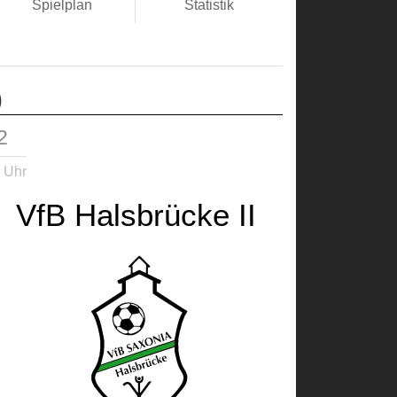
Spielplan
Statistik
)
2
 Uhr
VfB Halsbrücke II