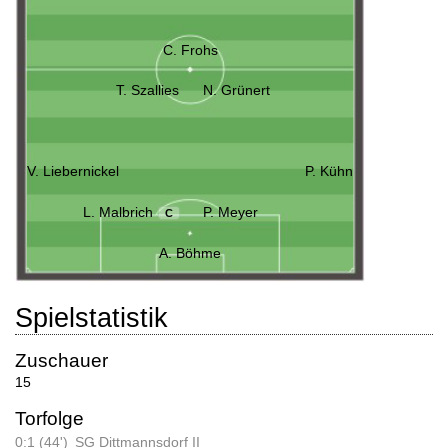
C. Frohs
T. Szallies
N. Grünert
V. Liebernickel
P. Kühn
L. Malbrich
P. Meyer
C
A. Böhme
Spielstatistik
Zuschauer
15
Torfolge
0:1 (44')
SG Dittmannsdorf II