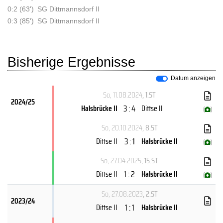
0:2 (63')
SG Dittmannsdorf II
0:3 (85')
SG Dittmannsdorf II
Bisherige Ergebnisse
Datum anzeigen
So, 11.08.2024
, 1.ST
2024/25
3 : 4
Halsbrücke II
Dittse II
(
)
So, 20.10.2024
, 8.ST
3 : 1
Dittse II
Halsbrücke II
(
)
So, 27.04.2025
, 15.ST
1 : 2
Dittse II
Halsbrücke II
(
)
So, 27.08.2023
, 2.ST
2023/24
1 : 1
Dittse II
Halsbrücke II