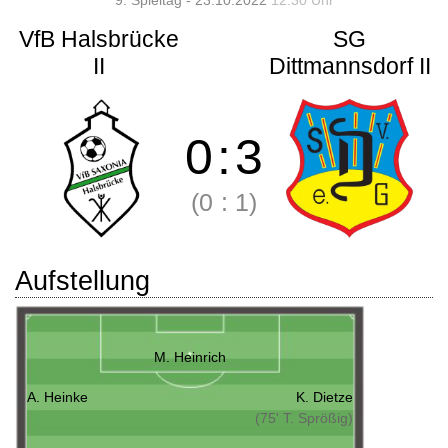
9. Spieltag - 23.10.2022
12:30 Uhr
VfB Halsbrücke
SG
II
Dittmannsdorf II
0
:
3
(0
:
1)
Aufstellung
M. Heinrich
A. Heinke
K. Dietze
(75' T. Sprößig)