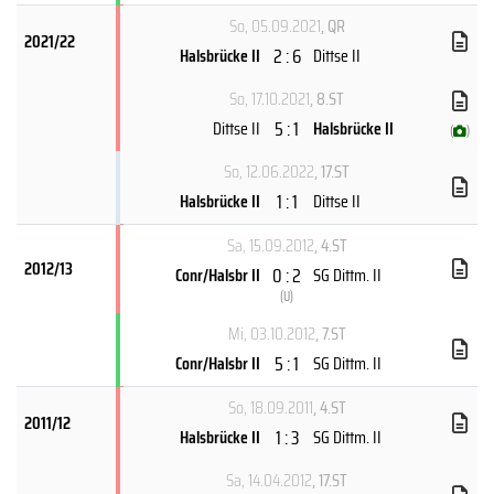
So, 05.09.2021
, QR
2021/22
2 : 6
Halsbrücke II
Dittse II
So, 17.10.2021
, 8.ST
5 : 1
Dittse II
Halsbrücke II
(
)
So, 12.06.2022
, 17.ST
1 : 1
Halsbrücke II
Dittse II
Sa, 15.09.2012
, 4.ST
2012/13
0 : 2
Conr/Halsbr II
SG Dittm. II
(
U
)
Mi, 03.10.2012
, 7.ST
5 : 1
Conr/Halsbr II
SG Dittm. II
So, 18.09.2011
, 4.ST
2011/12
1 : 3
Halsbrücke II
SG Dittm. II
Sa, 14.04.2012
, 17.ST