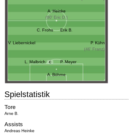
A. Heinke
(80' Eric D.)
C. Frohs
Erik B.
V. Liebernickel
P. Kühn
(46' Franz)
L. Malbrich
P. Meyer
C
A. Böhme
Spielstatistik
Tore
Arne B.
Assists
Andreas Heinke