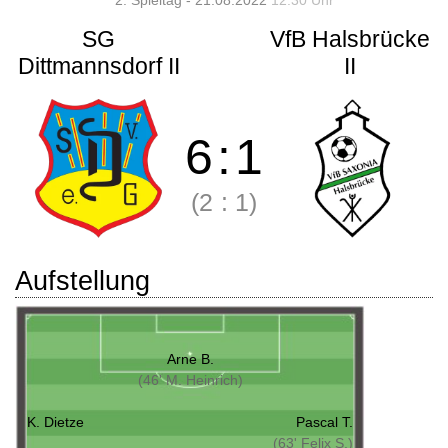
2. Spieltag - 21.08.2022
12:30 Uhr
SG
VfB Halsbrücke
Dittmannsdorf II
II
6
:
1
(2
:
1)
Aufstellung
Arne B.
(46' M. Heinrich)
K. Dietze
Pascal T.
(63' Felix S.)