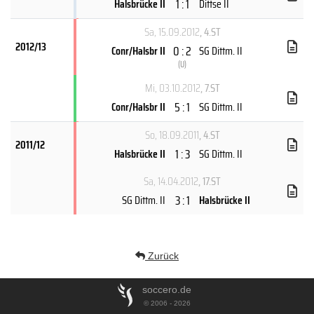
1 : 1
Halsbrücke II
Dittse II
Sa, 15.09.2012
, 4.ST
2012/13
0 : 2
Conr/Halsbr II
SG Dittm. II
(
U
)
Mi, 03.10.2012
, 7.ST
5 : 1
Conr/Halsbr II
SG Dittm. II
So, 18.09.2011
, 4.ST
2011/12
1 : 3
Halsbrücke II
SG Dittm. II
Sa, 14.04.2012
, 17.ST
3 : 1
SG Dittm. II
Halsbrücke II
Zurück
soccero.de
© 2006 - 2026