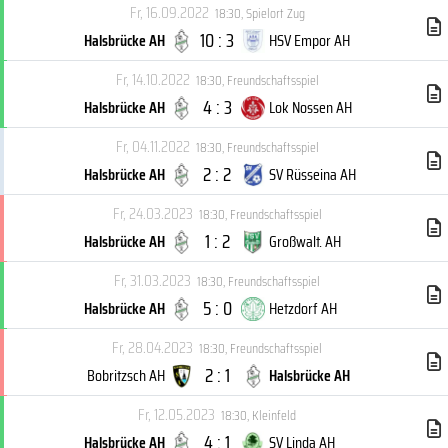
Fr, 16.09.2022
18:30
,
Spielort Zug
10 : 3
Halsbrücke AH
HSV Empor AH
Fr, 14.10.2022
18:30
,
Freundschaftsspiel
4 : 3
Halsbrücke AH
Lok Nossen AH
Fr, 04.11.2022
18:30
,
Freundschaftsspiel
2 : 2
Halsbrücke AH
SV Rüsseina AH
Fr, 24.03.2023
18:30
,
Freundschaftsspiel
1 : 2
Halsbrücke AH
Großwalt. AH
Fr, 31.03.2023
18:30
,
Freundschaftsspiel
5 : 0
Halsbrücke AH
Hetzdorf AH
Fr, 28.04.2023
18:30
,
Freundschaftsspiel
2 : 1
Bobritzsch AH
Halsbrücke AH
Fr, 12.05.2023
18:30
,
Kleinfeld
4 : 1
Halsbrücke AH
SV Linda AH