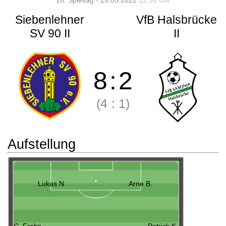
16. Spieltag - 29.05.2022
12:30 Uhr
Siebenlehner
VfB Halsbrücke
SV 90 II
II
8
:
2
(4
:
1)
Aufstellung
Lukas N.
Arne B.