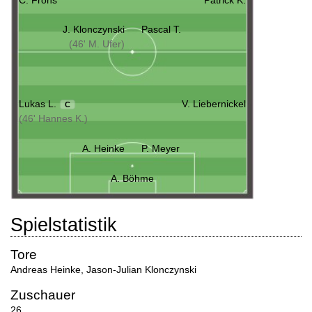
C. Frohs
Patrick K.
J. Klonczynski
Pascal T.
(46' M. Ufer)
Lukas L.
V. Liebernickel
C
(46' Hannes K.)
A. Heinke
P. Meyer
A. Böhme
Spielstatistik
Tore
Andreas Heinke
,
Jason-Julian Klonczynski
Zuschauer
26