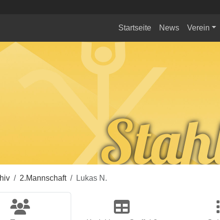
Startseite
News
Verein
hiv
2.Mannschaft
Lukas N.