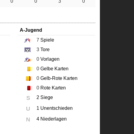
0
0
3
0
A-Jugend
7
Spiele
3
Tore
0
Vorlagen
0
Gelbe Karten
0
Gelb-Rote Karten
0
Rote Karten
S
2 Siege
U
1 Unentschieden
N
4 Niederlagen