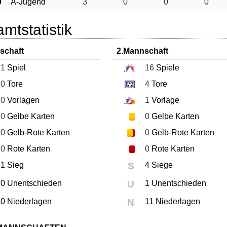
0
A-Jugend
3
0
0
0
mtstatistik
schaft
2.Mannschaft
1
Spiel
16
Spiele
0
Tore
4
Tore
0
Vorlagen
1
Vorlage
0
Gelbe Karten
0
Gelbe Karten
0
Gelb-Rote Karten
0
Gelb-Rote Karten
0
Rote Karten
0
Rote Karten
1 Sieg
S
4 Siege
0 Unentschieden
U
1 Unentschieden
0 Niederlagen
N
11 Niederlagen