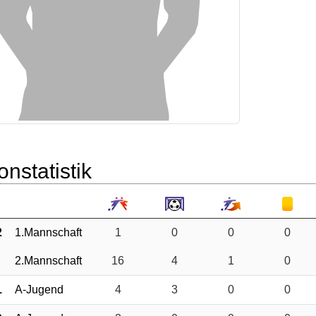
onstatistik
2
1.Mannschaft
1
0
0
0
2.Mannschaft
16
4
1
0
1
A-Jugend
4
3
0
0