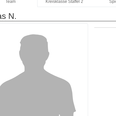
Team
Kreisklasse Staffel 2
Spi
as N.