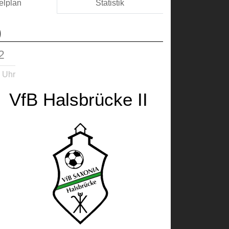
elplan
Statistik
)
2
 Uhr
VfB Halsbrücke II