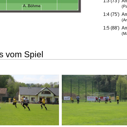
1:3 (73')
Ar
A. Böhme
(P
1:4 (75')
Ar
(A
1:5 (88')
An
(M
s vom Spiel