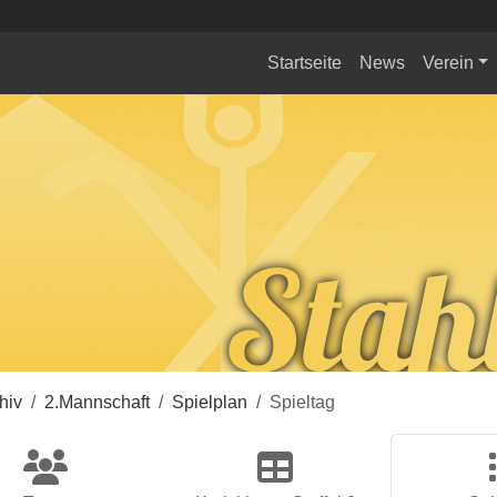
Startseite
News
Verein
hiv
2.Mannschaft
Spielplan
Spieltag