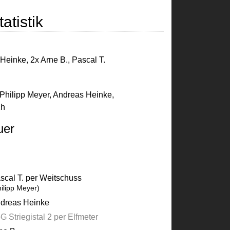
atistik
 Heinke
,
2x Arne B.
,
Pascal T.
Philipp Meyer
,
Andreas Heinke
,
ch
uer
scal T. per Weitschuss
hilipp Meyer)
dreas Heinke
G Striegistal 2 per Elfmeter