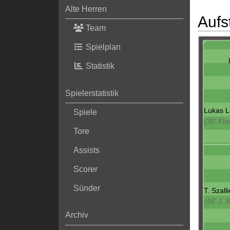
Alte Herren
Aufs
Team
Spielplan
Statistik
Spielerstatistik
Lukas L
Spiele
(30' Kla
Tore
Assists
Scorer
Sünder
T. Szall
(46' J. 
Archiv