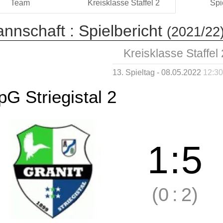
Team
Kreisklasse Staffel 2
Spi
annschaft :
Spielbericht
(2021/22
Kreisklasse Staffel 
13. Spieltag - 08.05.2022
12:30
pG Striegistal 2
1
:
5
(0
:
2)