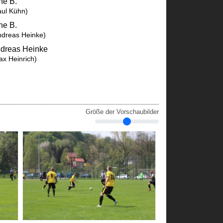
ne B.
aul Kühn)
ne B.
ndreas Heinke)
dreas Heinke
ax Heinrich)
Größe der Vorschaubilder