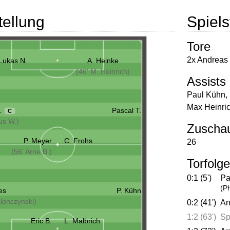
tellung
Spielst
Tore
2x Andreas
Lukas N.
A. Heinke
(46' M. Heinrich)
Assists
Paul Kühn
,
Max Heinri
.
Pascal T.
C
us W.)
Zuscha
P. Meyer
C. Frohs
26
(56' Arne B.)
Torfolge
0:1 (5')
Pa
(P
ies
P. Kühn
Klonczynski)
0:2 (41')
An
1:2 (63')
Sp
Eric B.
L. Malbrich