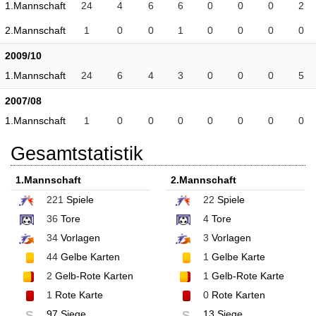
1.Mannschaft
24
4
6
6
0
0
0
2
2.Mannschaft
1
0
0
1
0
0
0
0
2009/10
1.Mannschaft
24
6
4
3
0
0
0
5
2007/08
1.Mannschaft
1
0
0
0
0
0
0
0
Gesamtstatistik
1.Mannschaft
2.Mannschaft
221
Spiele
22
Spiele
36
Tore
4
Tore
34
Vorlagen
3
Vorlagen
44
Gelbe Karten
1
Gelbe Karte
2
Gelb-Rote Karten
1
Gelb-Rote Karte
1
Rote Karte
0
Rote Karten
97 Siege
13 Siege
S
S