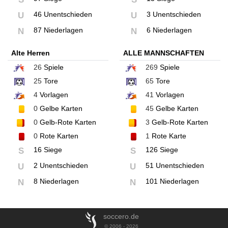
46 Unentschieden
3 Unentschieden
U
U
87 Niederlagen
6 Niederlagen
N
N
Alte Herren
ALLE MANNSCHAFTEN
26
Spiele
269
Spiele
25
Tore
65
Tore
4
Vorlagen
41
Vorlagen
0
Gelbe Karten
45
Gelbe Karten
0
Gelb-Rote Karten
3
Gelb-Rote Karten
0
Rote Karten
1
Rote Karte
16 Siege
126 Siege
S
S
2 Unentschieden
51 Unentschieden
U
U
8 Niederlagen
101 Niederlagen
N
N
soccero.de
© 2006 - 2026