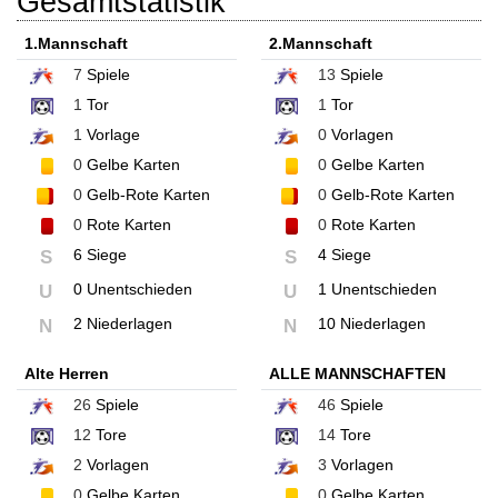
Gesamtstatistik
1.Mannschaft
2.Mannschaft
7
Spiele
13
Spiele
1
Tor
1
Tor
1
Vorlage
0
Vorlagen
0
Gelbe Karten
0
Gelbe Karten
0
Gelb-Rote Karten
0
Gelb-Rote Karten
0
Rote Karten
0
Rote Karten
6 Siege
4 Siege
S
S
0 Unentschieden
1 Unentschieden
U
U
2 Niederlagen
10 Niederlagen
N
N
Alte Herren
ALLE MANNSCHAFTEN
26
Spiele
46
Spiele
12
Tore
14
Tore
2
Vorlagen
3
Vorlagen
0
Gelbe Karten
0
Gelbe Karten