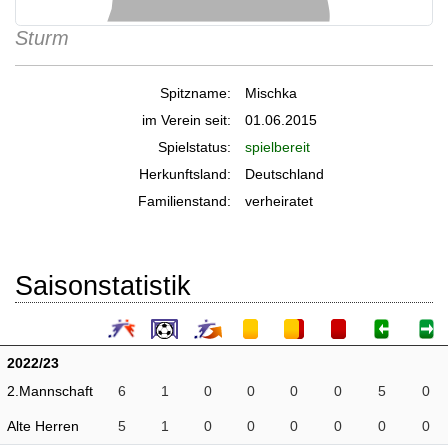
Sturm
Spitzname:
Mischka
im Verein seit:
01.06.2015
Spielstatus:
spielbereit
Herkunftsland:
Deutschland
Familienstand:
verheiratet
Saisonstatistik
2022/23
2.Mannschaft
6
1
0
0
0
0
5
0
Alte Herren
5
1
0
0
0
0
0
0