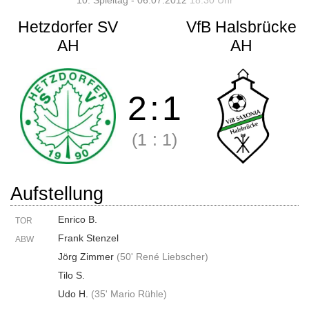
10. Spieltag - 06.07.2012
18:30 Uhr
Hetzdorfer SV
VfB Halsbrücke
AH
AH
2
:
1
(1
:
1)
Aufstellung
Enrico B.
TOR
Frank Stenzel
ABW
Jörg Zimmer
(
50' René Liebscher
)
Tilo S.
Udo H.
(
35' Mario Rühle
)