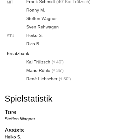
Frank Schmidt
(
40' Kai Trülzsch
)
MIT
Ronny M.
Steffen Wagner
Sven Rehwagen
Heiko S.
STU
Rico B.
Ersatzbank
Kai Trülzsch
(
40')
Mario Rühle
(
35')
René Liebscher
(
50')
Spielstatistik
Tore
Steffen Wagner
Assists
Heiko S.