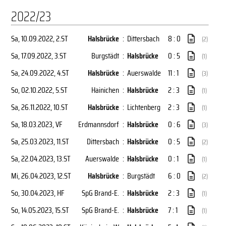
2022/23
Sa, 10.09.2022
, 2.ST
Halsbrücke
:
Dittersbach
8 : 0
(2)
Sa, 17.09.2022
, 3.ST
Burgstädt
:
Halsbrücke
0 : 5
(1)
Sa, 24.09.2022
, 4.ST
Halsbrücke
:
Auerswalde
11 : 1
(3)
So, 02.10.2022
, 5.ST
Hainichen
:
Halsbrücke
2 : 3
(1)
Sa, 26.11.2022
, 10.ST
Halsbrücke
:
Lichtenberg
2 : 3
(1)
Sa, 18.03.2023
, VF
Erdmannsdorf
:
Halsbrücke
0 : 6
(3)
Sa, 25.03.2023
, 11.ST
Dittersbach
:
Halsbrücke
0 : 5
(2)
Sa, 22.04.2023
, 13.ST
Auerswalde
:
Halsbrücke
0 : 1
(1)
Mi, 26.04.2023
, 12.ST
Halsbrücke
:
Burgstädt
6 : 0
(2)
So, 30.04.2023
, HF
SpG Brand-E.
:
Halsbrücke
2 : 3
(1)
So, 14.05.2023
, 15.ST
SpG Brand-E.
:
Halsbrücke
7 : 1
(1)