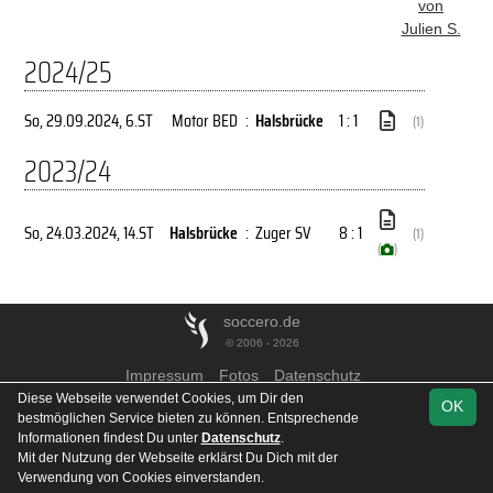
von
Julien S.
2024/25
So, 29.09.2024
, 6.ST
Motor BED
:
Halsbrücke
1 : 1
(1)
2023/24
So, 24.03.2024
, 14.ST
Halsbrücke
:
Zuger SV
8 : 1
(1)
(
)
soccero.de
© 2006 - 2026
Impressum
Fotos
Datenschutz
Diese Webseite verwendet Cookies, um Dir den
OK
bestmöglichen Service bieten zu können. Entsprechende
Informationen findest Du unter
Datenschutz
.
Mit der Nutzung der Webseite erklärst Du Dich mit der
Verwendung von Cookies einverstanden.