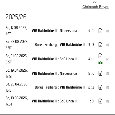
von
Christoph Beyer
2025/26
So, 17.08.2025
,
VfB Halsbrücke II
:
Niedersaida
4 : 1
(1)
1.ST
Sa, 23.08.2025
,
Borea Freiberg
:
VfB Halsbrücke II
3 : 3
(1)
2.ST
So, 31.08.2025
,
VfB Halsbrücke II
:
SpG Linda II
4 : 1
(2)
3.ST
(
)
So, 19.04.2026
,
VfB Halsbrücke II
:
Niedersaida
5 : 0
(1)
15.ST
Sa, 25.04.2026
,
Borea Freiberg
:
VfB Halsbrücke II
2 : 3
(1)
16.ST
So, 10.05.2026
,
VfB Halsbrücke II
:
SpG Linda II
1 : 0
(1)
17.ST