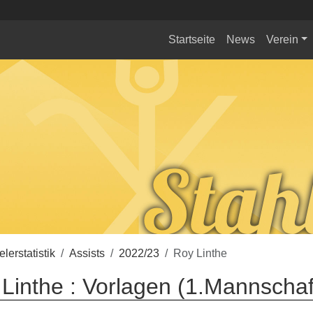
Startseite
News
Verein
elerstatistik
Assists
2022/23
Roy Linthe
Linthe : Vorlagen (1.Mannschaf