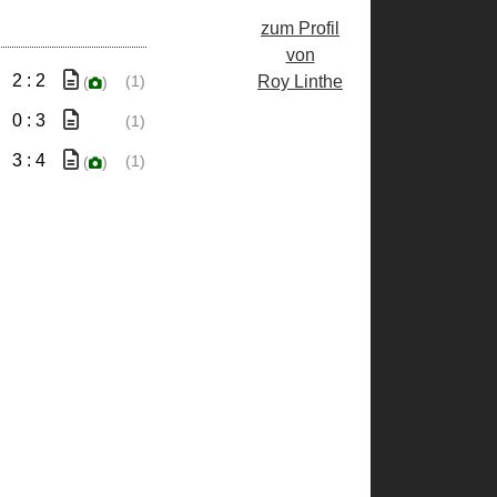
zum Profil
von
2 : 2
Roy Linthe
(1)
(
)
0 : 3
(1)
3 : 4
(1)
(
)