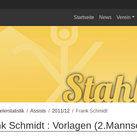
Startseite
News
Verein
elerstatistik
Assists
2011/12
Frank Schmidt
k Schmidt : Vorlagen (2.Manns