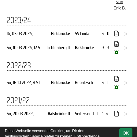
von
Erik B.
2023/24
Di, 05.03.2024
,
Halsbrücke
:
SV Linda
4 : 0
(1)
So, 10.03.2024
, 12.ST
Lichtenberg II
:
Halsbrücke
3 : 3
(1)
(
)
2022/23
So, 16.10.2022
, 8.ST
Halsbrücke
:
Bobritzsch
4 : 1
(1)
(
)
2021/22
So, 20.03.2022
,
Halsbrücke II
:
Seifersdorf II
1 : 4
(1)
Diese Webseite verwendet Cookies, um Dir den
OK
soccero.de
bestmöglichen Service bieten zu können. Entsprechende