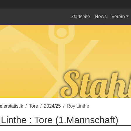
Startseite
News
Verein
elerstatistik
Tore
2024/25
Roy Linthe
Linthe : Tore (1.Mannschaft)