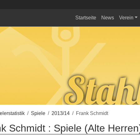
Startseite
News
Verein
elerstatistik
Spiele
2013/14
Frank Schmidt
k Schmidt : Spiele (Alte Herren