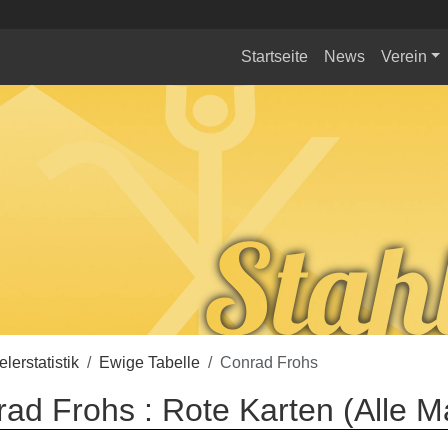
Startseite
News
Verein
elerstatistik
Ewige Tabelle
Conrad Frohs
ad Frohs : Rote Karten (Alle 