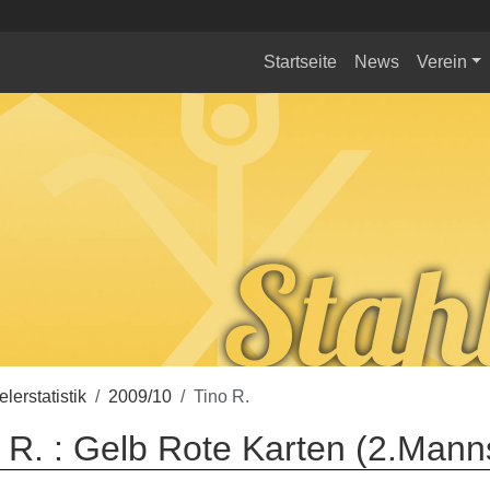
Startseite
News
Verein
elerstatistik
2009/10
Tino R.
 R. : Gelb Rote Karten (2.Mann